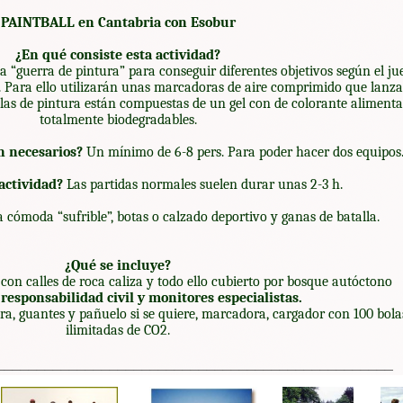
PAINTBALL en Cantabria con Esobur
¿En qué consiste esta actividad?
 “guerra de pintura” para conseguir diferentes objetivos según el jue
tc. Para ello utilizarán unas marcadoras de aire comprimido que lanz
olas de pintura están compuestas de un gel con de colorante alimenta
totalmente biodegradables.
n necesarios?
Un mínimo de 6-8 pers. Para poder hacer dos equipos
actividad?
Las partidas normales suelen durar unas 2-3 h.
 cómoda “sufrible”, botas o calzado deportivo y ganas de batalla.
¿Qué se incluye?
con calles de roca caliza y todo ello cubierto por bosque autóctono
responsabilidad civil y monitores especialistas.
, guantes y pañuelo si se quiere, marcadora, cargador con 100 bolas
ilimitadas de CO2.
_________________________________________________