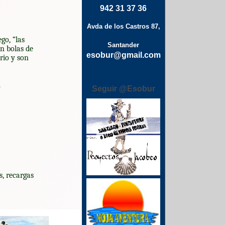
942 31 37 36
Avda de los Castros 87,
go, “las
Santander
an bolas de
esobur@gmail.com
rio y son
.
Seguir @Esobur
, recargas