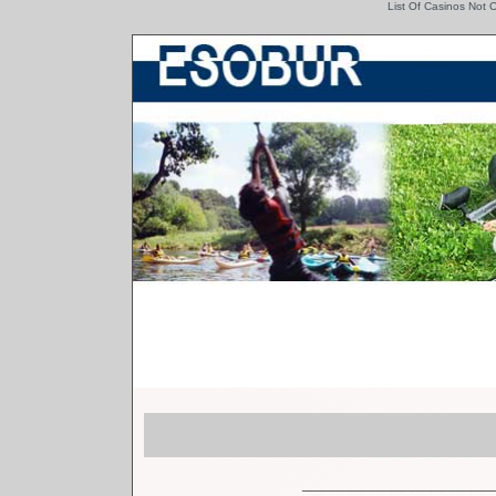
List Of Casinos Not
___________________