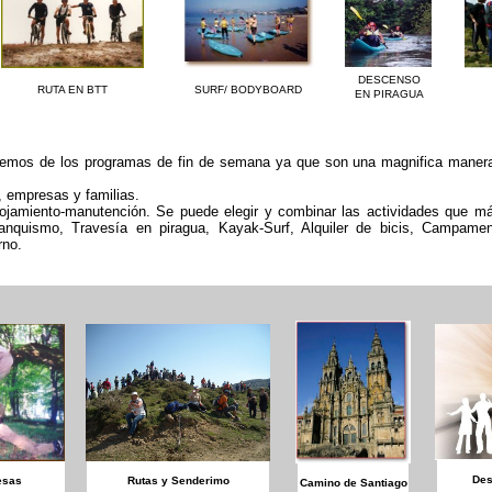
DESCENSO
RUTA EN BTT
SURF/ BODYBOARD
EN PIRAGUA
nemos de los programas de fin de semana ya que son una magnifica manera 
, empresas y familias.
ojamiento-manutención. Se puede elegir y combinar las actividades que m
ranquismo, Travesía en piragua, Kayak-Surf, Alquiler de bicis, Campame
rno.
Des
esas
Rutas y Senderimo
Camino de Santiago