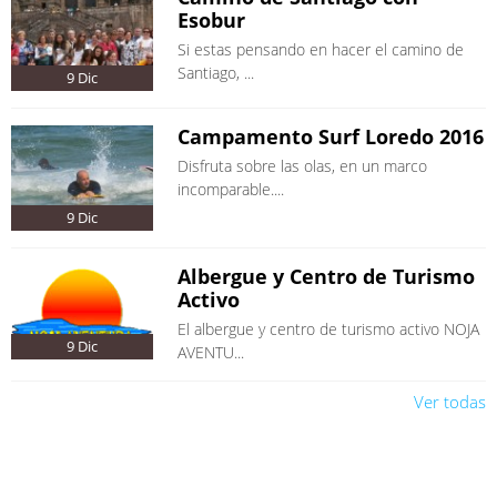
Esobur
Si estas pensando en hacer el camino de
Santiago, ...
9
Dic
Campamento Surf Loredo 2016
Disfruta sobre las olas, en un marco
incomparable....
9
Dic
Albergue y Centro de Turismo
Activo
El albergue y centro de turismo activo NOJA
9
Dic
AVENTU...
Ver todas